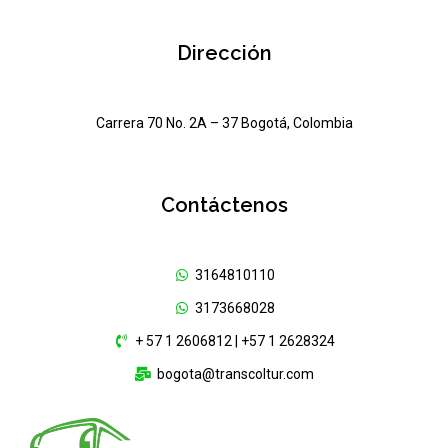
Dirección
Carrera 70 No. 2A – 37 Bogotá, Colombia
Contáctenos
3164810110
3173668028
+ 57 1 2606812 | +57 1 2628324
bogota@transcoltur.com